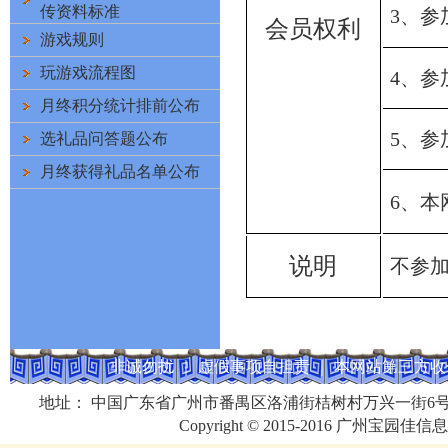
传资料标准
3
、参
会员权利
(8620)34704725
游戏规则
玩游戏流程图
4
、参
月终积分统计排前公布
5
、参
选礼品问答题公布
月终获得礼品名单公布
6
、本
说明
不参
非诚勿扰 ｜ 虚假事项自担责 ｜ 本网站第三方收付款 ｜ 
地址： 中国广东省广州市番禺区洛浦街桔树村万兴一街6号609房 电话：
Copyright © 2015-2016 广州