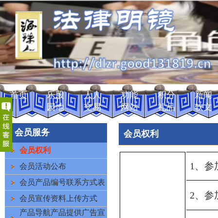
首页
乐股
人人
功能
积分
新闻
园地
交易
网站
礼品
软文
会员服务
会员权利
会员权利
1
、参
会员活动公布
会员产品编号联系方式表
2
、参
会员宣传资料上传方式
产品导航产品提供广告宣
客户服务热线