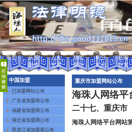
首页
乐股
人人
功能
积分
新闻
园地
交易
网站
礼品
软文
中国加盟
重庆市加盟网站公布
已加盟网站公布
海珠人网络平
广东省加盟商公布
二十七
、
重庆市
福建省加盟商公布
湖北省加盟商公布
海珠人网络平台网站
黑龙江省加盟商公布
客户服务热线